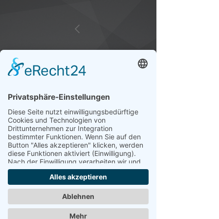
Logo und Webdesign für
Simon Lenzer und "Rette Deine
Ehe"